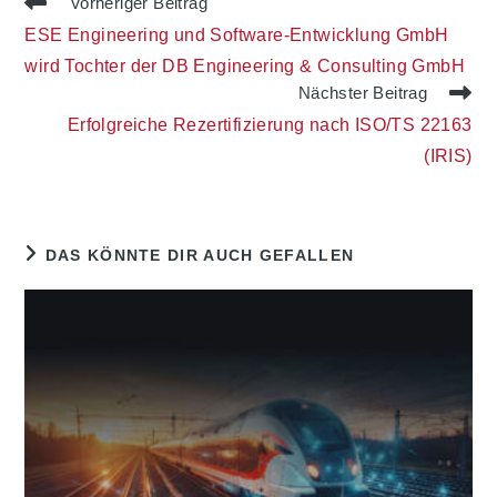
Weitere
Vorheriger Beitrag
Artikel
ESE Engineering und Software-Entwicklung GmbH
ansehen
wird Tochter der DB Engineering & Consulting GmbH
Nächster Beitrag
Erfolgreiche Rezertifizierung nach ISO/TS 22163
(IRIS)
DAS KÖNNTE DIR AUCH GEFALLEN