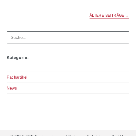
LIEFERT
STUDIE
ZUM
„RAILCOACH
ÄLTERE BEITRÄGE
→
SCHLESWIG-
HOLSTEIN“
Suchen
Kategorie:
Fachartikel
News