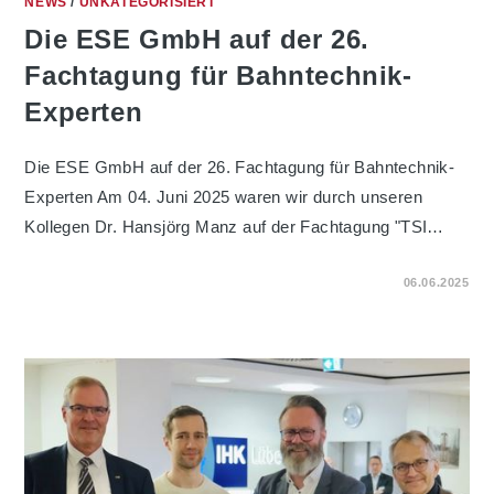
NEWS
/
UNKATEGORISIERT
Die ESE GmbH auf der 26.
Fachtagung für Bahntechnik-
Experten
Die ESE GmbH auf der 26. Fachtagung für Bahntechnik-
Experten Am 04. Juni 2025 waren wir durch unseren
Kollegen Dr. Hansjörg Manz auf der Fachtagung "TSI…
FÜR
KOMMENTARE DEAKTIVIERT
06.06.2025
DIE
ESE
GMBH
AUF
DER
26.
FACHTAGUNG
FÜR
BAHNTECHNIK-
EXPERTEN